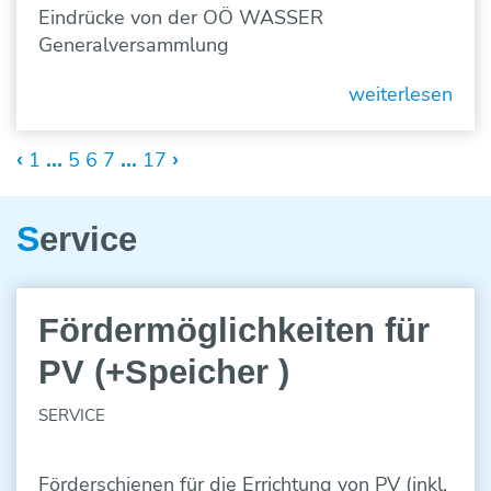
Eindrücke von der OÖ WASSER
Generalversammlung
weiterlesen
1
5
6
7
17
‹
...
...
›
S
ervice
17
Fördermöglichkeiten für
MAI
2024
PV (+Speicher )
SERVICE
Förderschienen für die Errichtung von PV (inkl.