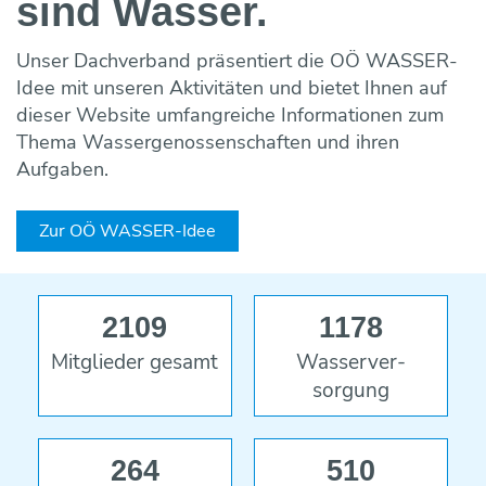
sind Wasser.
Maulwurf- und Rohrlosdränung
Bildung ONLINE
Team
Vorträge & Präsentationen
Projekte / Studien
Chronik
Regelwerke
Speicherung
Fotos & Impressionen
EU-Angelegenheiten
Unser Dachverband präsentiert die OÖ WASSER-
Trinkwasserbar
Wasseraufbereitung
Idee mit unseren Aktivitäten und bietet Ihnen auf
Trinkwassernotversorgung
Reinigung
dieser Website umfangreiche Informationen zum
Trinkwasseruntersuchungsaktion
Wasserverlustanalyse und Leckortung
Thema Wassergenossenschaften und ihren
Versicherungen
Aufgaben.
Wasserzähler
Wahlergebnisse
Fremdüberwachung von Wasserversorgun
Zur OÖ WASSER-Idee
Eigenüberwachung von Wasserversorgung
2109
1178
Mitglieder gesamt
Wasser­ver­
sorgung
264
510