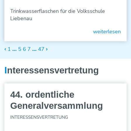
Trinkwasserflaschen für die Volksschule
Liebenau
weiterlesen
1
5
6
7
47
‹
...
...
›
I
nteressens­vertretung
44. ordentliche
Generalversammlung
INTERESSENSVERTRETUNG