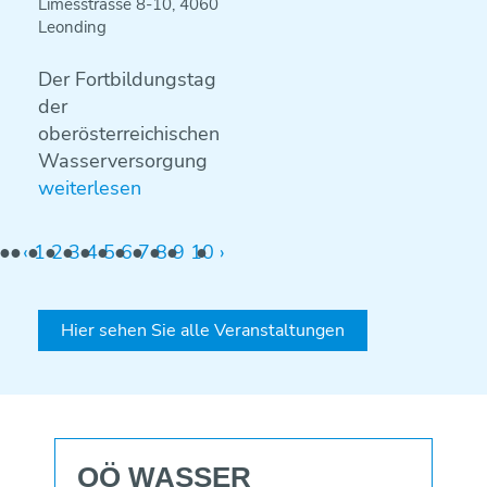
Limesstrasse 8-10
4060
Leonding
Der Fortbildungstag
der
oberösterreichischen
Wasserversorgung
weiterlesen
‹
1
2
3
4
5
6
7
8
9
10
›
Hier sehen Sie alle Veranstaltungen
OÖ WASSER