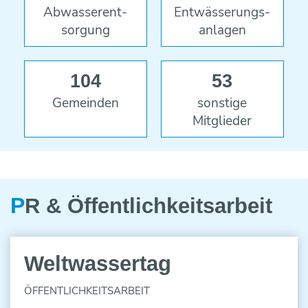
Abwasser­ent­
Ent­wässer­ungs­
sorgung
anlagen
104
53
Gemeinden
sonstige
Mitglieder
P
R & Öffentlich­keitsarbeit
23
Weltwassertag
MAR
ÖFFENTLICHKEITSARBEIT