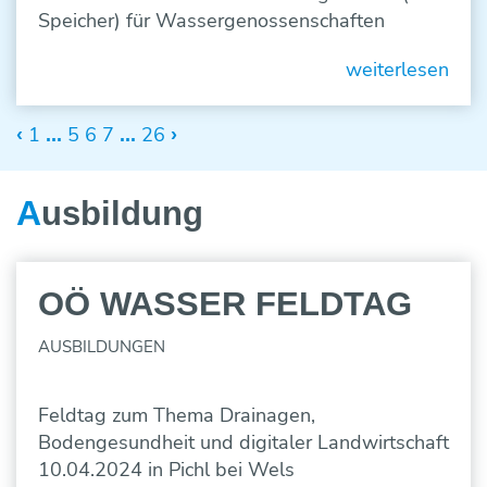
Speicher) für Wassergenossenschaften
weiterlesen
1
5
6
7
26
‹
...
...
›
A
usbildung
10
OÖ WASSER FELDTAG
APR
2024
AUSBILDUNGEN
Feldtag zum Thema Drainagen,
Bodengesundheit und digitaler Landwirtschaft
10.04.2024 in Pichl bei Wels