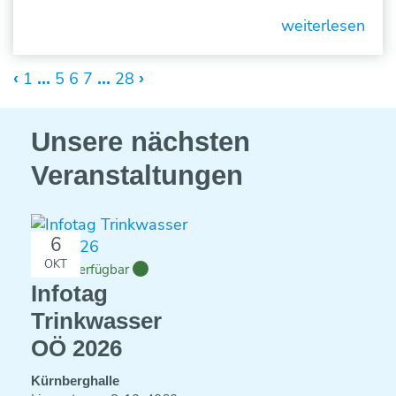
weiterlesen
1
5
6
7
28
‹
...
...
›
Unsere nächsten
Veranstaltungen
6
OKT
Plätze verfügbar
Infotag
Trinkwasser
OÖ 2026
Kürnberghalle