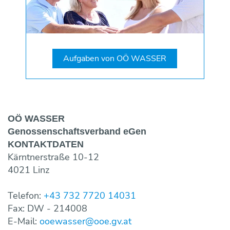
Aufgaben von OÖ WASSER
OÖ WASSER
Genossen­schaftsverband eGen
KONTAKT­DATEN
Kärntnerstraße 10-12
4021 Linz
Telefon:
+43 732 7720 14031
Fax: DW - 214008
E-Mail:
ooewasser@ooe.gv.at