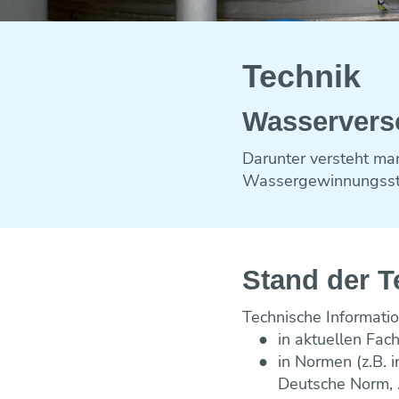
Technik
Wasser­ver
Darunter versteht ma
Wassergewinnungsste
Stand der T
Technische Informati
in aktuellen Fa
in Normen (z.B.
Deutsche Norm, ..