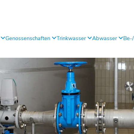
g
Genossenschaften
Trinkwasser
Abwasser
Be-