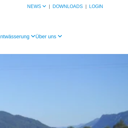
NEWS
|
DOWNLOADS
|
LOGIN
Entwässerung
Über uns