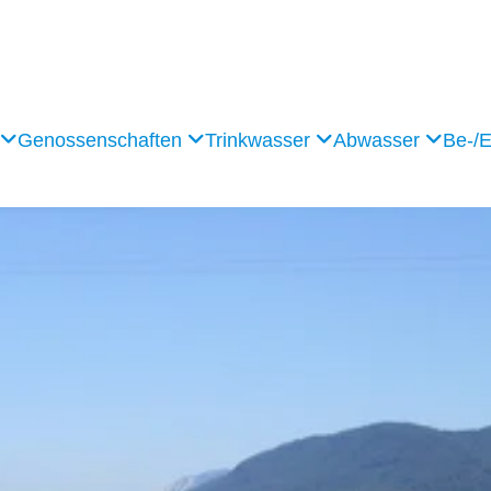
Genossenschaften
Trinkwasser
Abwasser
Be-/