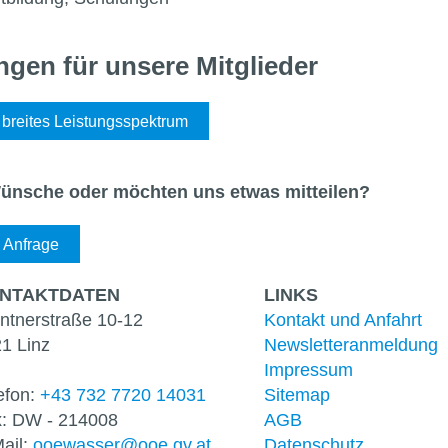
ngen für unsere Mitglieder
 breites Leistungsspektrum
ünsche oder möchten uns etwas mitteilen?
 Anfrage
NTAKT­DATEN
LINKS
ntnerstraße 10-12
Kontakt und Anfahrt
1 Linz
Newsletter­anmeldung
Impressum
efon:
+43 732 7720 14031
Sitemap
: DW - 214008
AGB
ail:
ooewasser@ooe.gv.at
Datenschutz