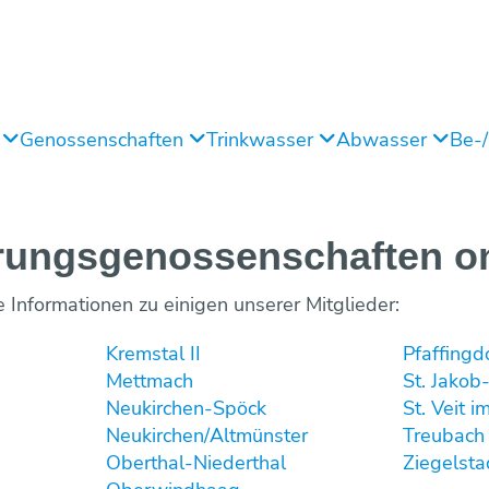
g
Genossenschaften
Trinkwasser
Abwasser
Be-
ungs­genossenschaften on
e Informationen zu einigen unserer Mitglieder:
Kremstal II
Pfaffingd
Mettmach
St. Jakob
Neukirchen-Spöck
St. Veit i
Neukirchen/Altmünster
Treubach
Oberthal-Niederthal
Ziegelsta