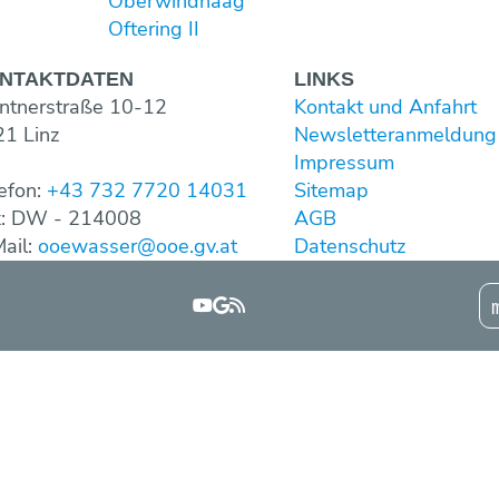
Oberwindhaag
Oftering II
NTAKT­DATEN
LINKS
ntnerstraße 10-12
Kontakt und Anfahrt
1 Linz
Newsletter­anmeldung
Impressum
efon:
+43 732 7720 14031
Sitemap
x: DW - 214008
AGB
ail:
ooewasser@ooe.gv.at
Datenschutz