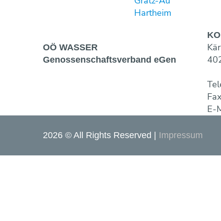
Gratz-Au
Hartheim
KO
Kär
OÖ WASSER
402
Genossen­schaftsverband eGen
Tel
Fa
E-M
2026 © All Rights Reserved
Impressum