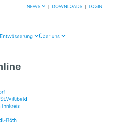
NEWS
|
DOWNLOADS
|
LOGIN
/Entwässerung
Über uns
line
orf
-St.Willibald
m Innkreis
dl-Röth