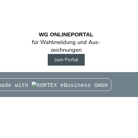
WG ONLINE­PORTAL
für Wahl­meldung und Aus­
zeichnungen
zum Portal
made with