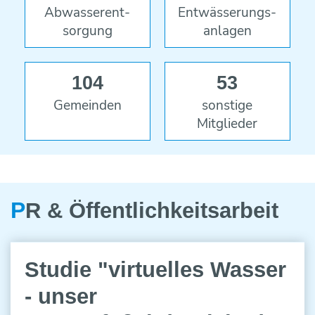
Abwasser­ent­
Ent­wässer­ungs­
sorgung
anlagen
104
53
Gemeinden
sonstige
Mitglieder
P
R & Öffentlich­keitsarbeit
9
Studie "virtuelles Wasser
AUG
2021
- unser