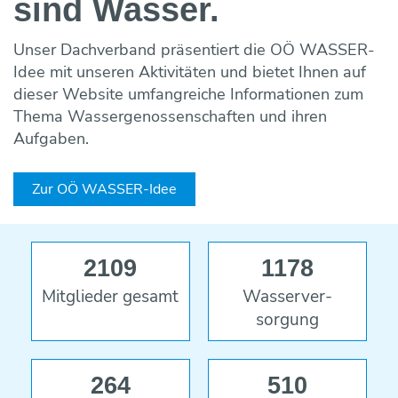
sind Wasser.
Maulwurf- und Rohrlosdränung
Bildung ONLINE
Team
Vorträge & Präsentationen
Projekte / Studien
Chronik
Regelwerke
Speicherung
Fotos & Impressionen
EU-Angelegenheiten
Unser Dachverband präsentiert die OÖ WASSER-
Trinkwasserbar
Wasseraufbereitung
Idee mit unseren Aktivitäten und bietet Ihnen auf
Trinkwassernotversorgung
Reinigung
dieser Website umfangreiche Informationen zum
Trinkwasseruntersuchungsaktion
Wasserverlustanalyse und Leckortung
Thema Wassergenossenschaften und ihren
Versicherungen
Aufgaben.
Wasserzähler
Wahlergebnisse
Fremdüberwachung von Wasserversorgun
Zur OÖ WASSER-Idee
Eigenüberwachung von Wasserversorgung
2109
1178
Mitglieder gesamt
Wasser­ver­
sorgung
264
510