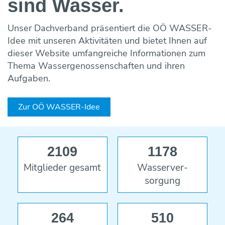
sind Wasser.
Maulwurf- und Rohrlosdränung
Bildung ONLINE
Team
Vorträge & Präsentationen
Projekte / Studien
Chronik
Regelwerke
Speicherung
Fotos & Impressionen
EU-Angelegenheiten
Unser Dachverband präsentiert die OÖ WASSER-
Trinkwasserbar
Wasseraufbereitung
Idee mit unseren Aktivitäten und bietet Ihnen auf
Trinkwassernotversorgung
Reinigung
dieser Website umfangreiche Informationen zum
Trinkwasseruntersuchungsaktion
Wasserverlustanalyse und Leckortung
Thema Wassergenossenschaften und ihren
Versicherungen
Aufgaben.
Wasserzähler
Wahlergebnisse
Fremdüberwachung von Wasserversorgun
Zur OÖ WASSER-Idee
Eigenüberwachung von Wasserversorgung
2109
1178
Mitglieder gesamt
Wasser­ver­
sorgung
264
510