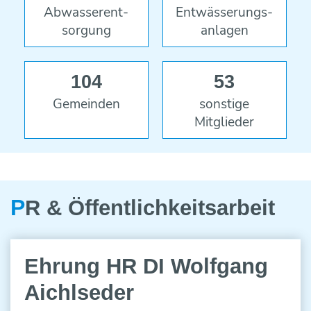
Abwasser­ent­
Ent­wässer­ungs­
sorgung
anlagen
104
53
Gemeinden
sonstige
Mitglieder
P
R & Öffentlich­keitsarbeit
12
Ehrung HR DI Wolfgang
SEP
2022
Aichlseder