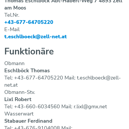
Thomas Eschlböck Abt-Haberl-Weg 7 4893 Zell
am Moos
Tel.Nr.
+43-677-64705220
E-Mail
t.eschlboeck@zell-net.at
Funktionäre
Obmann
Eschlböck Thomas
Tel: +43-677-64705220 Mail: t.eschlboeck@zell-
net.at
Obmann-Stv.
Lixl Robert
Tel: +43-660-6034560 Mail: r.lixl@gmx.net
Wasserwart
Stabauer Ferdinand
Tel: +43-676-9104008 Mail: