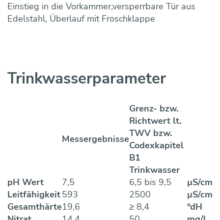
Einstieg in die Vorkammer,versperrbare Tür aus
Edelstahl, Überlauf mit Froschklappe
Trinkwasser­parameter
Grenz- bzw.
Richtwert lt.
TWV bzw.
Messergebnisse
Codexkapitel
B1
Trinkwasser
pH Wert
7,5
6,5 bis 9,5
µS/cm
Leitfähigkeit
593
2500
µS/cm
Gesamthärte
19,6
≥ 8,4
°dH
Nitrat
14,4
50
mg/l