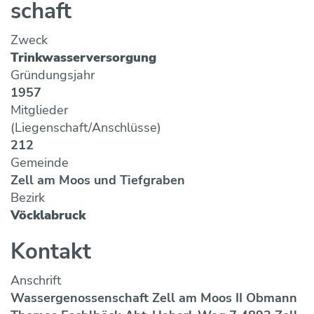
Maulwurf- und Rohrlosdränung
schaft
Bildung ONLINE
Team
Vorträge & Präsentationen
Projekte / Studien
Chronik
Regelwerke
Speicherung
Fotos & Impressionen
EU-Angelegenheiten
Zweck
Trinkwasserbar
Wasseraufbereitung
Trinkwasserversorgung
Trinkwassernotversorgung
Reinigung
Gründungsjahr
Trinkwasseruntersuchungsaktion
Wasserverlustanalyse und Leckortung
1957
Versicherungen
Mitglieder
Wasserzähler
(Liegenschaft/Anschlüsse)
Wahlergebnisse
Fremdüberwachung von Wasserversorgun
212
Eigenüberwachung von Wasserversorgung
Gemeinde
Zell am Moos und Tiefgraben
Bezirk
Vöcklabruck
Kontakt
Anschrift
Wassergenossenschaft Zell am Moos II Obmann