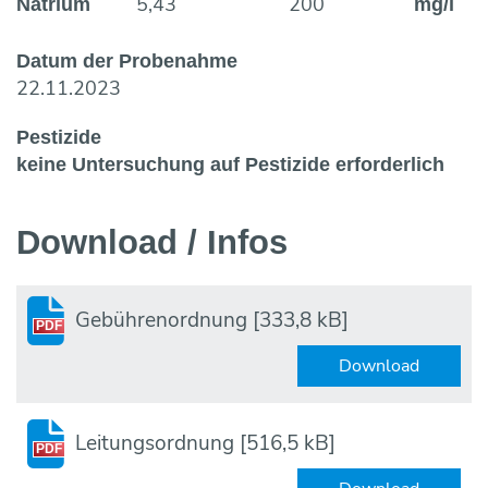
5,43
200
Natrium
mg/l
Datum der Probenahme
22.11.2023
Pestizide
keine Untersuchung auf Pestizide erforderlich
Download / Infos
Gebührenordnung
[333,8 kB]
PDF
Download
Leitungsordnung
[516,5 kB]
PDF