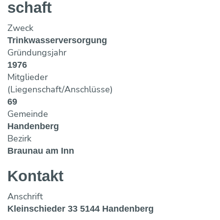
Maulwurf- und Rohrlosdränung
schaft
Bildung ONLINE
Team
Vorträge & Präsentationen
Projekte / Studien
Chronik
Regelwerke
Speicherung
Fotos & Impressionen
EU-Angelegenheiten
Zweck
Trinkwasserbar
Wasseraufbereitung
Trinkwasserversorgung
Trinkwassernotversorgung
Reinigung
Gründungsjahr
Trinkwasseruntersuchungsaktion
Wasserverlustanalyse und Leckortung
1976
Versicherungen
Mitglieder
Wasserzähler
(Liegenschaft/Anschlüsse)
Wahlergebnisse
Fremdüberwachung von Wasserversorgun
69
Eigenüberwachung von Wasserversorgung
Gemeinde
Handenberg
Bezirk
Braunau am Inn
Kontakt
Anschrift
Kleinschieder 33 5144 Handenberg