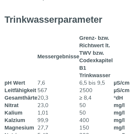
Trinkwasser­parameter
Grenz- bzw.
Richtwert lt.
TWV bzw.
Messergebnisse
Codexkapitel
B1
Trinkwasser
7,6
6,5 bis 9,5
pH Wert
µS/cm
567
2500
Leitfähigkeit
µS/cm
20,3
≥ 8,4
Gesamthärte
°dH
23,0
50
Nitrat
mg/l
1,01
50
Kalium
mg/l
99,9
400
Kalzium
mg/l
27,7
150
Magnesium
mg/l