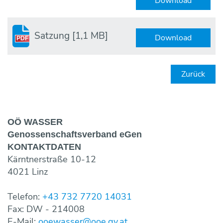
Download
Satzung
[1,1 MB]
Download
PDF
Zurück
OÖ WASSER
Genossen­schaftsverband eGen
KONTAKT­DATEN
Kärntnerstraße 10-12
4021 Linz
Telefon:
+43 732 7720 14031
Fax: DW - 214008
E-Mail:
ooewasser@ooe.gv.at