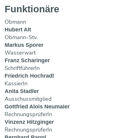
Funktionäre
Obmann
Hubert Alt
Obmann-Stv.
Markus Sporer
Wasserwart
Franz Scharinger
SchriftführerIn
Friedrich Hochradl
KassierIn
Anita Stadler
Ausschussmitglied
Gottfried Alois Neumaier
RechnungsprüferIn
Vinzenz Hitzginger
RechnungsprüferIn
Bernhard Rappl