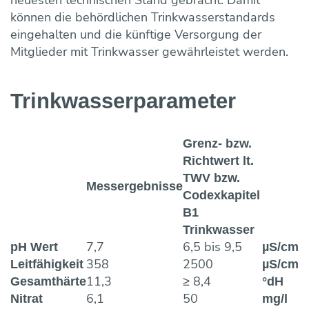
können die behördlichen Trinkwasserstandards
eingehalten und die künftige Versorgung der
Mitglieder mit Trinkwasser gewährleistet werden.
Trinkwasser­parameter
Grenz- bzw.
Richtwert lt.
TWV bzw.
Messergebnisse
Codexkapitel
B1
Trinkwasser
7,7
6,5 bis 9,5
pH Wert
µS/cm
358
2500
Leitfähigkeit
µS/cm
11,3
≥ 8,4
Gesamthärte
°dH
6,1
50
Nitrat
mg/l