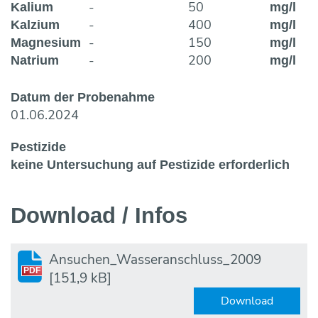
-
50
Kalium
mg/l
-
400
Kalzium
mg/l
-
150
Magnesium
mg/l
-
200
Natrium
mg/l
Datum der Probenahme
01.06.2024
Pestizide
keine Untersuchung auf Pestizide erforderlich
Download / Infos
Ansuchen_Wasseranschluss_2009
PDF
[151,9 kB]
Download