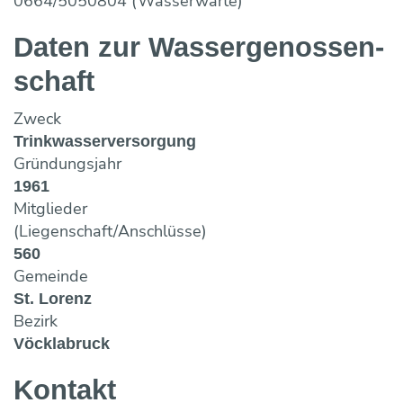
0664/5050804 (Wasserwarte)
Maulwurf- und Rohrlosdränung
Bildung ONLINE
Team
Vorträge & Präsentationen
Projekte / Studien
Chronik
Regelwerke
Speicherung
Daten zur Wasser­genossen­
Fotos & Impressionen
EU-Angelegenheiten
Trinkwasserbar
Wasseraufbereitung
schaft
Trinkwassernotversorgung
Reinigung
Trinkwasseruntersuchungsaktion
Wasserverlustanalyse und Leckortung
Zweck
Versicherungen
Wasserzähler
Trinkwasserversorgung
Gründungsjahr
Wahlergebnisse
Fremdüberwachung von Wasserversorgun
1961
Eigenüberwachung von Wasserversorgung
Mitglieder
(Liegenschaft/Anschlüsse)
560
Gemeinde
St. Lorenz
Bezirk
Vöcklabruck
Kontakt