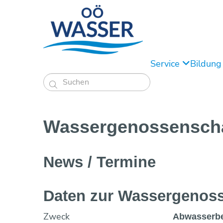
Service
Bildun

Wassergenossen­sch
News / Termine
Daten zur Wasser­genoss
Zweck
Abwasserbe