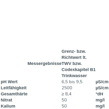
Grenz- bzw.
Richtwert lt.
Messergebnisse
TWV bzw.
Codexkapitel B1
Trinkwasser
6,5 bis 9,5
pH Wert
µS/cm
2500
Leitfähigkeit
µS/cm
≥ 8,4
Gesamthärte
°dH
50
Nitrat
mg/l
50
Kalium
mg/l