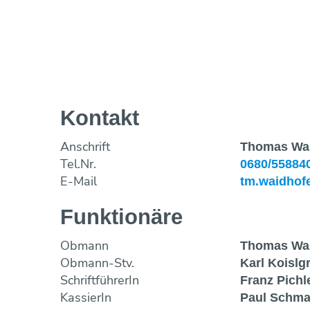
Kontakt
Anschrift
Thomas Wai
Tel.Nr.
0680/55884
E-Mail
tm.waidhof
Funktionäre
Obmann
Thomas Wai
Obmann-Stv.
Karl Koislg
SchriftführerIn
Franz Pichl
KassierIn
Paul Schma