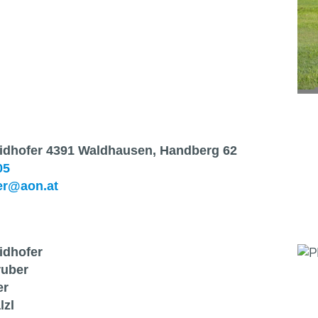
dhofer 4391 Waldhausen, Handberg 62
05
er@aon.at
dhofer
ruber
er
lzl