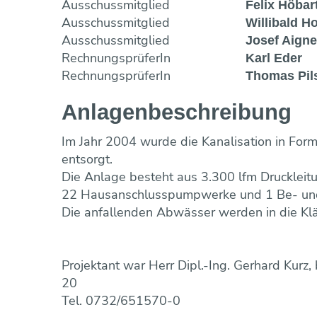
Ausschussmitglied
Felix Höbar
Ausschussmitglied
Willibald Ho
Ausschussmitglied
Josef Aigne
RechnungsprüferIn
Karl Eder
RechnungsprüferIn
Thomas Pil
Anlagen­beschreibung
Im Jahr 2004 wurde die Kanalisation in For
entsorgt.
Die Anlage besteht aus 3.300 lfm Drucklei
22 Hausanschlusspumpwerke und 1 Be- und
Die anfallenden Abwässer werden in die Kl
Projektant war Herr Dipl.-Ing. Gerhard Kurz,
20
Tel. 0732/651570-0