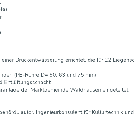
t
fer
r
s
m einer Druckentwässerung errichtet, die für 22 Liegen
tungen (PE-Rohre D= 50, 63 und 75 mm),
 Entlüftungsschacht.
äranlage der Marktgemeinde Waldhausen eingeleitet.
 behördl. autor. Ingenieurkonsulent für Kulturtechnik u