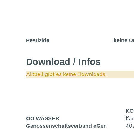
Pestizide
keine U
Download / Infos
Aktuell gibt es keine Downloads.
KO
Kär
OÖ WASSER
402
Genossen­schaftsverband eGen