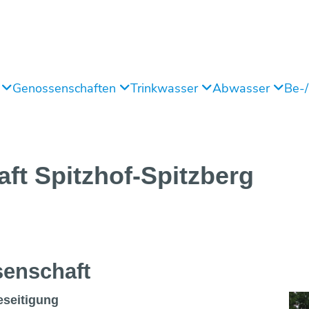
g
Genossenschaften
Trinkwasser
Abwasser
Be-
aft
Spitzhof-Spitzberg
en­schaft
seitigung