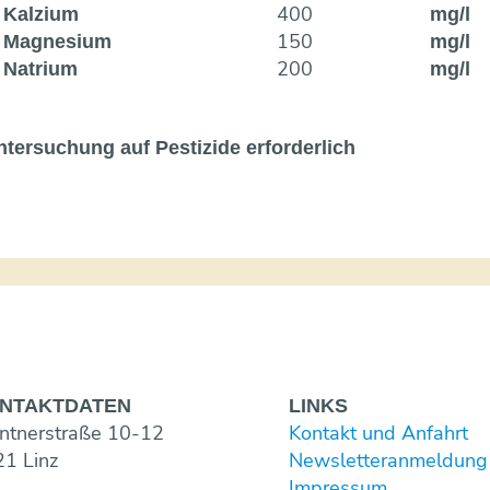
400
Kalzium
mg/l
150
Magnesium
mg/l
200
Natrium
mg/l
ntersuchung auf Pestizide erforderlich
NTAKT­DATEN
LINKS
ntnerstraße 10-12
Kontakt und Anfahrt
1 Linz
Newsletter­anmeldung
Impressum