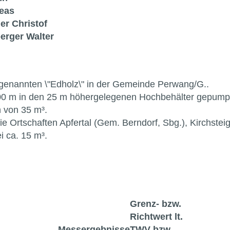
reas
r Christof
erger Walter
genannten \"Edholz\" in der Gemeinde Perwang/G..
100 m in den 25 m höhergelegenen Hochbehälter gepump
 von 35 m³.
e Ortschaften Apfertal (Gem. Berndorf, Sbg.), Kirchstei
i ca. 15 m³.
Grenz- bzw.
Richtwert lt.
Messergebnisse
TWV bzw.