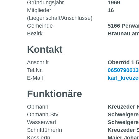
Gründungsjahr
1969
Mitglieder
16
(Liegenschaft/Anschlüsse)
Gemeinde
5166 Perwa
Bezirk
Braunau am
Kontakt
Anschrift
Oberröd 1 
Tel.Nr.
0650790613
E-Mail
karl_kreuz
Funktionäre
Obmann
Kreuzeder K
Obmann-Stv.
Schweigerer
Wasserwart
Schweigere
SchriftführerIn
Kreuzeder 
KassierIn
Maier Joha