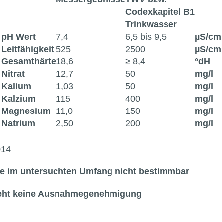
Codexkapitel B1
Trinkwasser
pH Wert
7,4
6,5 bis 9,5
µS/cm
Leitfähigkeit
525
2500
µS/cm
Gesamthärte
18,6
≥ 8,4
°dH
Nitrat
12,7
50
mg/l
Kalium
1,03
50
mg/l
Kalzium
115
400
mg/l
Magnesium
11,0
150
mg/l
Natrium
2,50
200
mg/l
014
de im untersuchten Umfang nicht bestimmbar
teht keine Ausnahmegenehmigung