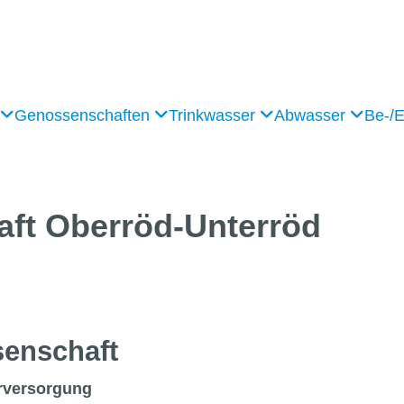
Genossenschaften
Trinkwasser
Abwasser
Be-/
aft
Oberröd-Unterröd
en­schaft
rversorgung