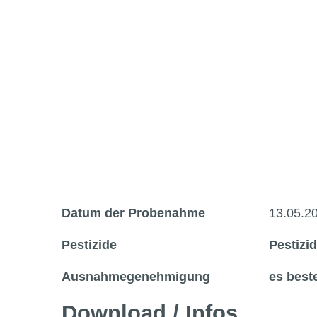
Datum der Probenahme
13.05.2
Pestizide
Pestizi
Ausnahmegenehmigung
es bes
Download / Infos