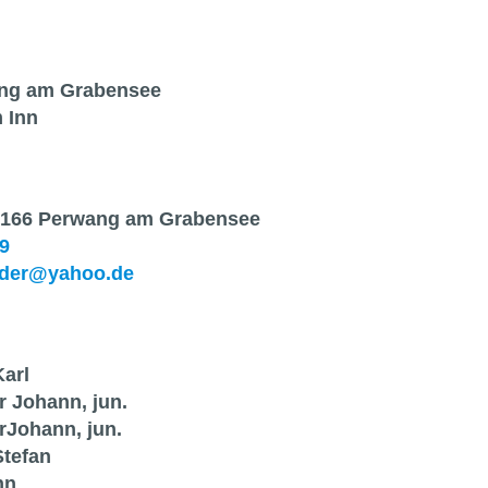
ng am Grabensee
 Inn
5166 Perwang am Grabensee
9
eder@yahoo.de
arl
 Johann, jun.
rJohann, jun.
Stefan
nn