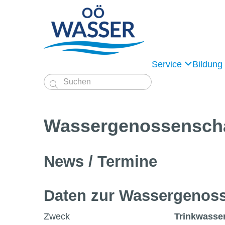
Service
Bildung

Wassergenossen­sch
News / Termine
Daten zur Wasser­genoss
Zweck
Trinkwasse