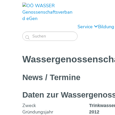
Service
Bildun

Wassergenossen­sch
News / Termine
Daten zur Wasser­genoss
Zweck
Trinkwasse
Gründungsjahr
2012