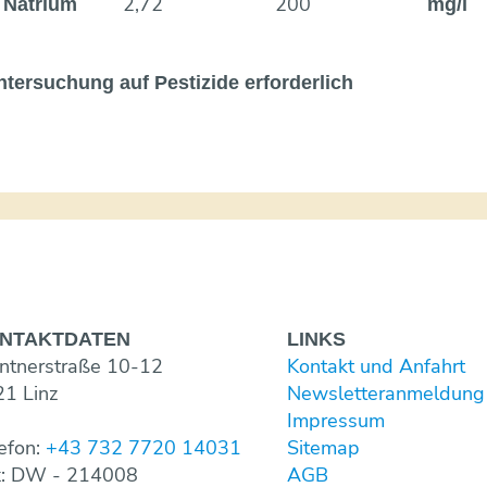
2,72
200
Natrium
mg/l
ntersuchung auf Pestizide erforderlich
NTAKT­DATEN
LINKS
ntnerstraße 10-12
Kontakt und Anfahrt
1 Linz
Newsletter­anmeldung
Impressum
efon:
+43 732 7720 14031
Sitemap
x: DW - 214008
AGB