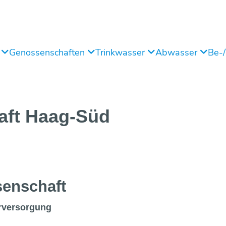
g
Genossenschaften
Trinkwasser
Abwasser
Be-
aft
Haag-Süd
en­schaft
rversorgung