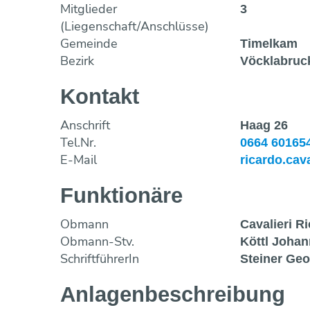
Mitglieder
3
(Liegenschaft/Anschlüsse)
Gemeinde
Timelkam
Bezirk
Vöcklabruc
Kontakt
Anschrift
Haag 26
Tel.Nr.
0664 60165
E-Mail
ricardo.cav
Funktionäre
Obmann
Cavalieri R
Obmann-Stv.
Köttl Johan
SchriftführerIn
Steiner Geo
Anlagen­beschreibung