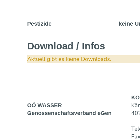
Pestizide
keine U
Download / Infos
Aktuell gibt es keine Downloads.
KO
Kär
OÖ WASSER
402
Genossen­schaftsverband eGen
Tel
Fa