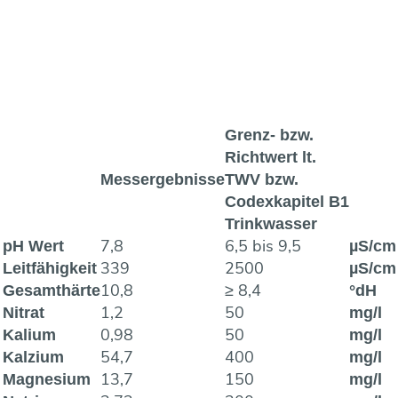
Grenz- bzw.
Richtwert lt.
Messergebnisse
TWV bzw.
Codexkapitel B1
Trinkwasser
7,8
6,5 bis 9,5
pH Wert
µS/cm
339
2500
Leitfähigkeit
µS/cm
10,8
≥ 8,4
Gesamthärte
°dH
1,2
50
Nitrat
mg/l
0,98
50
Kalium
mg/l
54,7
400
Kalzium
mg/l
13,7
150
Magnesium
mg/l