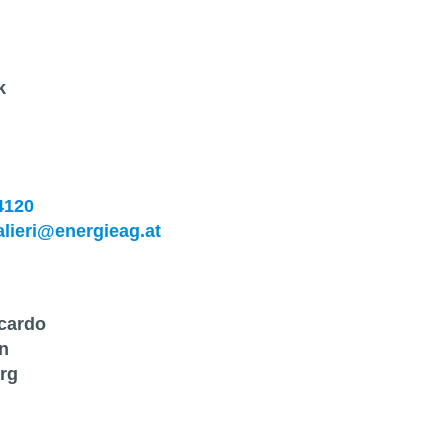
k
4120
alieri@energieag.at
icardo
n
rg