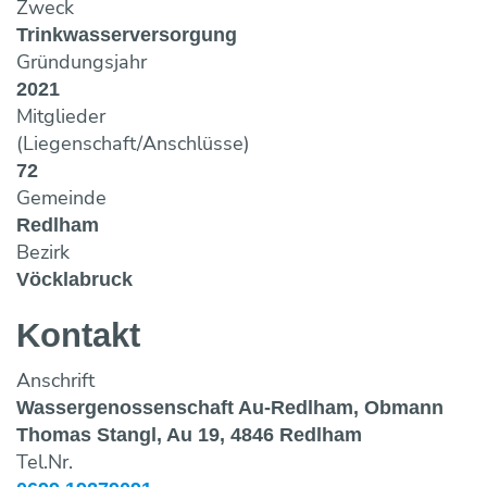
Fotos & Impressionen
EU-Angelegenheiten
Zweck
Trinkwasserbar
Wasseraufbereitung
Trinkwasserversorgung
Trinkwassernotversorgung
Reinigung
Gründungsjahr
Trinkwasseruntersuchungsaktion
Wasserverlustanalyse und Leckortung
2021
Versicherungen
Mitglieder
Wasserzähler
(Liegenschaft/Anschlüsse)
Wahlergebnisse
Fremdüberwachung von Wasserversorgun
72
Eigenüberwachung von Wasserversorgung
Gemeinde
Redlham
Bezirk
Vöcklabruck
Kontakt
Anschrift
Wassergenossenschaft Au-Redlham, Obmann
Thomas Stangl, Au 19, 4846 Redlham
Tel.Nr.