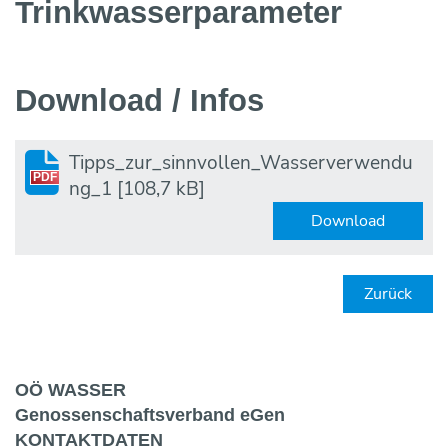
Trinkwasser­parameter
Download / Infos
Tipps_zur_sinnvollen_Wasserverwendu
PDF
ng_1
[108,7 kB]
Download
Zurück
OÖ WASSER
Genossen­schaftsverband eGen
KONTAKT­DATEN