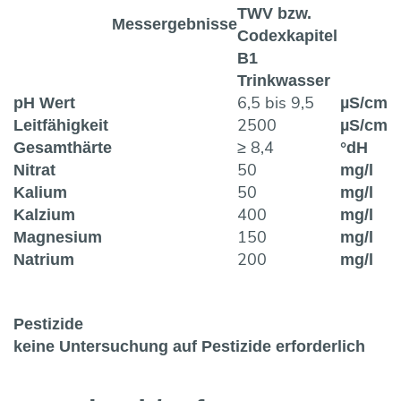
TWV bzw.
Messergebnisse
Codexkapitel
B1
Trinkwasser
6,5 bis 9,5
pH Wert
µS/cm
2500
Leitfähigkeit
µS/cm
≥ 8,4
Gesamthärte
°dH
50
Nitrat
mg/l
50
Kalium
mg/l
400
Kalzium
mg/l
150
Magnesium
mg/l
200
Natrium
mg/l
Pestizide
keine Untersuchung auf Pestizide erforderlich