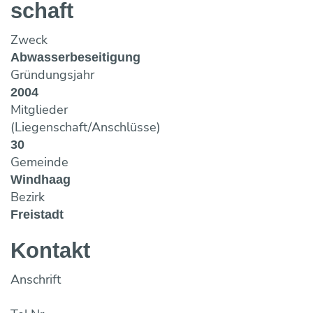
Maulwurf- und Rohrlosdränung
schaft
Bildung ONLINE
Team
Vorträge & Präsentationen
Projekte / Studien
Chronik
Regelwerke
Speicherung
Fotos & Impressionen
EU-Angelegenheiten
Zweck
Trinkwasserbar
Wasseraufbereitung
Abwasserbeseitigung
Trinkwassernotversorgung
Reinigung
Gründungsjahr
Trinkwasseruntersuchungsaktion
Wasserverlustanalyse und Leckortung
2004
Versicherungen
Mitglieder
Wasserzähler
(Liegenschaft/Anschlüsse)
Wahlergebnisse
Fremdüberwachung von Wasserversorgun
30
Eigenüberwachung von Wasserversorgung
Gemeinde
Windhaag
Bezirk
Freistadt
Kontakt
Anschrift