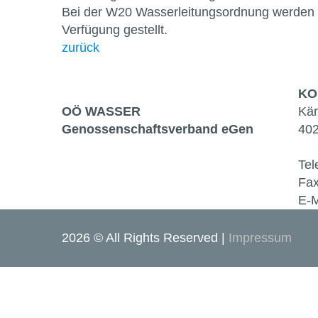
Bei der
W20
Wasserleitungsordnung
werden 
Verfügung gestellt.
zurück
KO
OÖ WASSER
Kär
Genossen­schaftsverband eGen
402
Tel
Fax
E-M
2026 © All Rights Reserved
Impressum