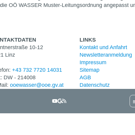
die
OÖ WASSER Muster-Leitungsordnung angepasst und 
NTAKT­DATEN
LINKS
ntnerstraße 10-12
Kontakt und Anfahrt
1 Linz
Newsletter­anmeldung
Impressum
efon:
+43 732 7720 14031
Sitemap
: DW - 214008
AGB
ail:
ooewasser@ooe.gv.at
Datenschutz