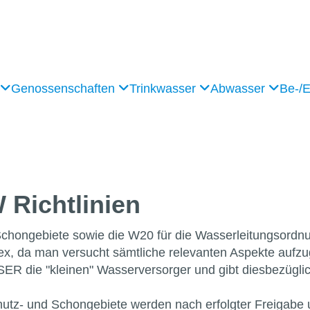
Genossenschaften
Trinkwasser
Abwasser
Be-/
Richtlinien
Schongebiete sowie die W20 für die Wasserleitungsord
plex, da man versucht sämtliche relevanten Aspekte aufzu
SER die "kleinen" Wasserversorger und gibt diesbezüg
tz- und Schongebiete werden nach erfolgter Freigabe 