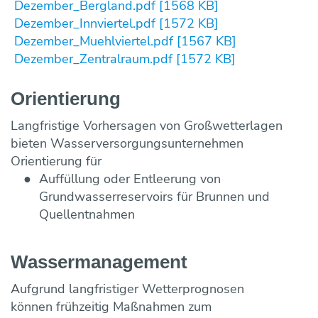
Maulwurf- und Rohrlosdränung
Dezember_Bergland.pdf [1568 KB]
Bildung ONLINE
Team
Vorträge & Präsentationen
Projekte / Studien
Chronik
Regelwerke
Speicherung
Dezember_Innviertel.pdf [1572 KB]
Fotos & Impressionen
EU-Angelegenheiten
Dezember_Muehlviertel.pdf [1567 KB]
Trinkwasserbar
Wasseraufbereitung
Dezember_Zentralraum.pdf [1572 KB]
Trinkwassernotversorgung
Reinigung
Trinkwasseruntersuchungsaktion
Wasserverlustanalyse und Leckortung
Orientierung
Versicherungen
Wasserzähler
Langfristige Vorhersagen von Großwetterlagen
Wahlergebnisse
Fremdüberwachung von Wasserversorgun
bieten Wasserversorgungsunternehmen
Eigenüberwachung von Wasserversorgung
Orientierung für
Auffüllung oder Entleerung von
Grundwasserreservoirs für Brunnen und
Quellentnahmen
Wassermanagement
Aufgrund langfristiger Wetterprognosen
können frühzeitig Maßnahmen zum