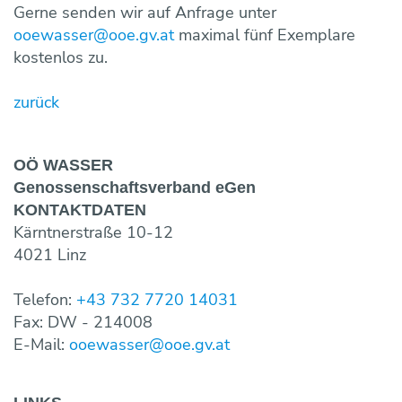
Fotos & Impressionen
EU-Angelegenheiten
Trinkwasserbar
Wasseraufbereitung
Gerne senden wir auf Anfrage unter
ooewasser@ooe.gv.at
maximal fünf Exemplare
Trinkwassernotversorgung
Reinigung
kostenlos zu.
Trinkwasseruntersuchungsaktion
Wasserverlustanalyse und Leckortung
Versicherungen
Wasserzähler
zurück
Wahlergebnisse
Fremdüberwachung von Wasserversorgun
Eigenüberwachung von Wasserversorgung
OÖ WASSER
Genossen­schaftsverband eGen
KONTAKT­DATEN
Kärntnerstraße 10-12
4021 Linz
Telefon:
+43 732 7720 14031
Fax: DW - 214008
E-Mail:
ooewasser@ooe.gv.at