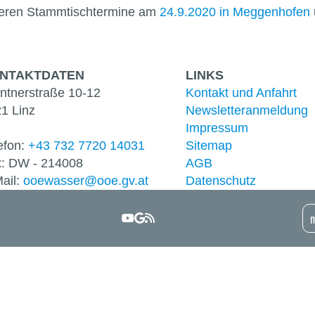
teren Stammtischtermine am
24.9.2020 in Meggenhofen
NTAKT­DATEN
LINKS
ntnerstraße 10-12
Kontakt und Anfahrt
1 Linz
Newsletter­anmeldung
Impressum
efon:
+43 732 7720 14031
Sitemap
: DW - 214008
AGB
ail:
ooewasser@ooe.gv.at
Datenschutz