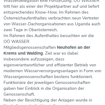
Wasserdelegation eine Fortsetzung. OÖ WASSER
Maulwurf- und Rohrlosdränung
Bildung ONLINE
Team
Vorträge & Präsentationen
Projekte / Studien
Chronik
tritt hier als einer der Projektpartner auf und liefert
Regelwerke
Speicherung
entsprechendes Know-How. Im Rahmen des
Fotos & Impressionen
EU-Angelegenheiten
Trinkwasserbar
Wasseraufbereitung
Österreichaufenthaltes verbrachten neun Vertreter
Trinkwassernotversorgung
Reinigung
von Wasser-Dachorganisationen aus Uganda auch
Trinkwasseruntersuchungsaktion
Wasserverlustanalyse und Leckortung
zwei Tage in Oberösterreich.
Im Rahmen des Aufenthaltes besuchten wir die
Versicherungen
Wasserzähler
OÖ WASSER
Wahlergebnisse
Fremdüberwachung von Wasserversorgun
Mitgliedsgenossenschaften
Neuhofen an der
Eigenüberwachung von Wasserversorgung
. Ziel war es dabei
Krems und Walding
insbesondere aufzuzeigen, dass
eigenverantwortlicher und effizienter Betrieb von
modernen Wasserversorgungsanlagen in Form von
Wassergenossenschaften bestens funktioniert.
Funktionäre der jeweiligen Genossenschaften
gaben hier Einblick in die Organisation der
Genossenschaft.
Neben der Besichtigung der Anlagen wurde in