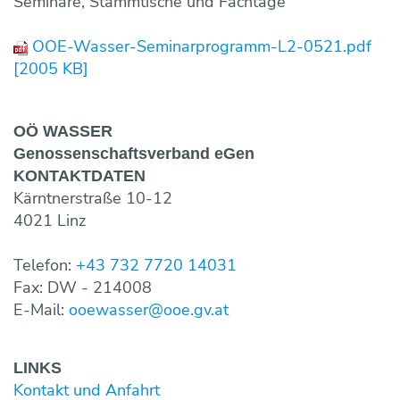
Seminare, Stammtische und Fachtage
Maulwurf- und Rohrlosdränung
Bildung ONLINE
Team
Vorträge & Präsentationen
Projekte / Studien
Chronik
Regelwerke
Speicherung
OOE-Wasser-Seminarprogramm-L2-0521.pdf
Fotos & Impressionen
EU-Angelegenheiten
Trinkwasserbar
Wasseraufbereitung
[2005 KB]
Trinkwassernotversorgung
Reinigung
Trinkwasseruntersuchungsaktion
Wasserverlustanalyse und Leckortung
OÖ WASSER
Versicherungen
Wasserzähler
Genossen­schaftsverband eGen
Wahlergebnisse
Fremdüberwachung von Wasserversorgun
KONTAKT­DATEN
Eigenüberwachung von Wasserversorgung
Kärntnerstraße 10-12
4021 Linz
Telefon:
+43 732 7720 14031
Fax: DW - 214008
E-Mail:
ooewasser@ooe.gv.at
LINKS
Kontakt und Anfahrt