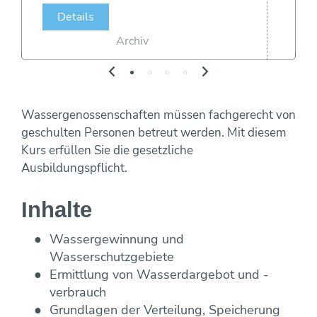
Maulwurf- und Rohrlosdränung
Bildung ONLINE
Team
Vorträge & Präsentationen
Projekte / Studien
Chronik
Details
Regelwerke
Speicherung
Fotos & Impressionen
EU-Angelegenheiten
Archiv
Trinkwasserbar
Wasseraufbereitung
Trinkwassernotversorgung
Reinigung
Trinkwasseruntersuchungsaktion
Wasserverlustanalyse und Leckortung
Versicherungen
Wasserzähler
Wassergenossenschaften müssen fachgerecht von
Wahlergebnisse
geschulten Personen betreut werden. Mit diesem
Fremdüberwachung von Wasserversorgun
Kurs erfüllen Sie die gesetzliche
Eigenüberwachung von Wasserversorgung
Ausbildungspflicht.
Inhalte
Wassergewinnung und
Wasserschutzgebiete
Ermittlung von Wasserdargebot und -
verbrauch
Grundlagen der Verteilung, Speicherung