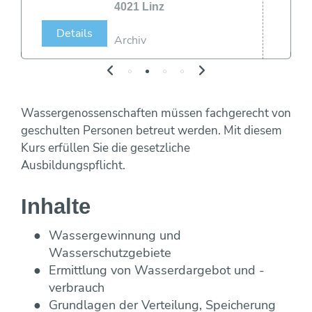
Maulwurf- und Rohrlosdränung
4021 Linz
Bildung ONLINE
Team
Vorträge & Präsentationen
Projekte / Studien
Chronik
Regelwerke
Speicherung
Details
Fotos & Impressionen
EU-Angelegenheiten
Archiv
Trinkwasserbar
Wasseraufbereitung
Trinkwassernotversorgung
Reinigung
Trinkwasseruntersuchungsaktion
Wasserverlustanalyse und Leckortung
Versicherungen
Wasserzähler
Wassergenossenschaften müssen fachgerecht von
Wahlergebnisse
geschulten Personen betreut werden. Mit diesem
Fremdüberwachung von Wasserversorgun
Kurs erfüllen Sie die gesetzliche
Eigenüberwachung von Wasserversorgung
Ausbildungspflicht.
Inhalte
Wassergewinnung und
Wasserschutzgebiete
Ermittlung von Wasserdargebot und -
verbrauch
Grundlagen der Verteilung, Speicherung