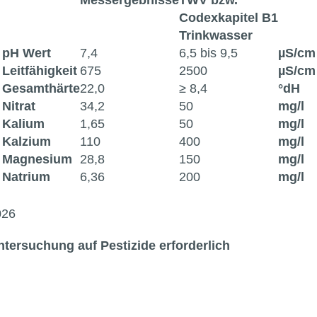
Messergebnisse
TWV bzw.
Codexkapitel B1
Trinkwasser
pH Wert
7,4
6,5 bis 9,5
µS/cm
Leitfähigkeit
675
2500
µS/cm
Gesamthärte
22,0
≥ 8,4
°dH
Nitrat
34,2
50
mg/l
Kalium
1,65
50
mg/l
Kalzium
110
400
mg/l
Magnesium
28,8
150
mg/l
Natrium
6,36
200
mg/l
026
ntersuchung auf Pestizide erforderlich