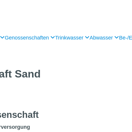
Genossenschaften
Trinkwasser
Abwasser
Be-/
aft
Sand
en­schaft
rversorgung