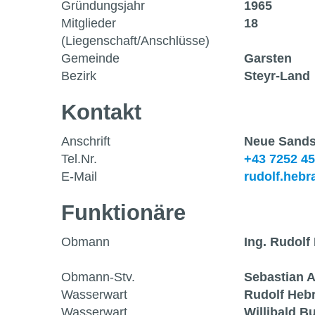
Gründungsjahr
1965
Mitglieder
18
(Liegenschaft/Anschlüsse)
Gemeinde
Garsten
Bezirk
Steyr-Land
Kontakt
Anschrift
Neue Sands
Tel.Nr.
+43 7252 4
E-Mail
rudolf.heb
Funktionäre
Obmann
Ing. Rudolf
Obmann-Stv.
Sebastian 
Wasserwart
Rudolf Heb
Wasserwart
Willibald B