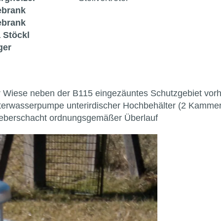
ebrank
ebrank
 Stöckl
ger
ner Wiese neben der B115 eingezäuntes Schutzgebiet v
Unterwasserpumpe unterirdischer Hochbehälter (2 Kamme
hieberschacht ordnungsgemäßer Überlauf