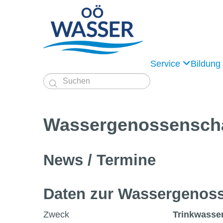
Service
Bildung

Wassergenossen­sch
News / Termine
Daten zur Wasser­genoss
Zweck
Trinkwasse