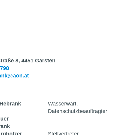
traße 8, 4451 Garsten
5798
rank@aon.at
 Hebrank
Wasserwart,
Datenschutzbeauftragter
Auer
rank
urgholzer
Stellvertreter