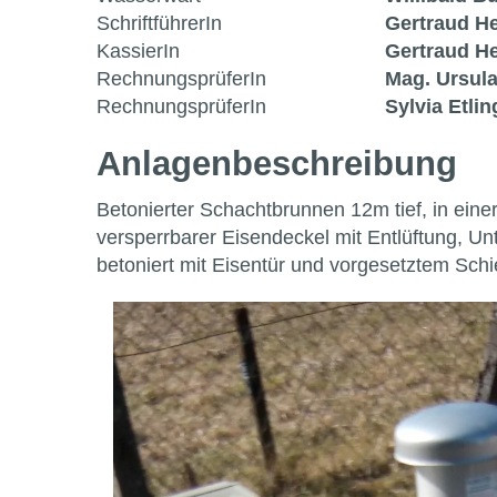
SchriftführerIn
Gertraud H
KassierIn
Gertraud H
RechnungsprüferIn
Mag. Ursula
RechnungsprüferIn
Sylvia Etlin
Anlagen­beschreibung
Betonierter Schachtbrunnen 12m tief, in ei
versperrbarer Eisendeckel mit Entlüftung, 
betoniert mit Eisentür und vorgesetztem Sc