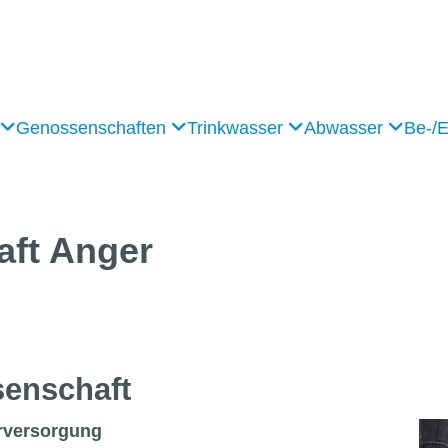
Genossenschaften
Trinkwasser
Abwasser
Be-/
aft
Anger
en­schaft
rversorgung