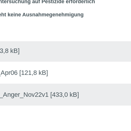
ntersuchung auf Pestizide erforderlich
teht keine Ausnahmegenehmigung
3,8 kB]
_Apr06
[121,8 kB]
nger_Nov22v1
[433,0 kB]