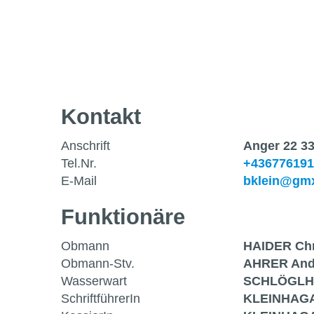
Kontakt
Anschrift
Anger 22 3
Tel.Nr.
+436776191
E-Mail
bklein@gmx
Funktionäre
Obmann
HAIDER Chr
Obmann-Stv.
AHRER And
Wasserwart
SCHLÖGLH
SchriftführerIn
KLEINHAGA