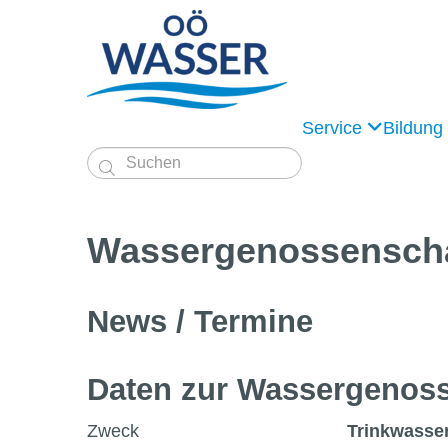
Service
Bildung

Wassergenossen­sch
News / Termine
Daten zur Wasser­genoss
Zweck
Trinkwasse