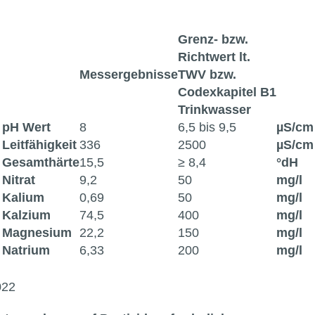
Grenz- bzw.
Richtwert lt.
Messergebnisse
TWV bzw.
Codexkapitel B1
Trinkwasser
pH Wert
8
6,5 bis 9,5
µS/cm
Leitfähigkeit
336
2500
µS/cm
Gesamthärte
15,5
≥ 8,4
°dH
Nitrat
9,2
50
mg/l
Kalium
0,69
50
mg/l
Kalzium
74,5
400
mg/l
Magnesium
22,2
150
mg/l
Natrium
6,33
200
mg/l
022