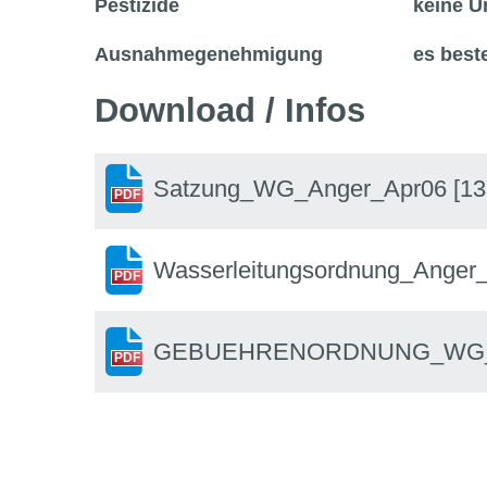
Pestizide
keine U
Ausnahmegenehmigung
es bes
Download / Infos
Satzung_WG_Anger_Apr06
[13
PDF
Wasserleitungsordnung_Anger
PDF
GEBUEHRENORDNUNG_WG_A
PDF