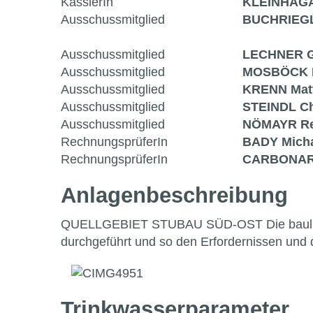
KassierIn
KLEINHAGA
Ausschussmitglied
BUCHRIEGL
Ausschussmitglied
LECHNER G
Ausschussmitglied
MOSBÖCK 
Ausschussmitglied
KRENN Mat
Ausschussmitglied
STEINDL Ch
Ausschussmitglied
NÖMAYR Re
RechnungsprüferIn
BADY Mich
RechnungsprüferIn
CARBONAR
Anlagen­beschreibung
QUELLGEBIET STUBAU SÜD-OST Die baulich
durchgeführt und so den Erfordernissen un
Trinkwasser­parameter