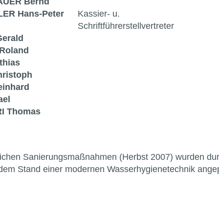
UER Bernd
ER Hans-Peter
Kassier- u.
Schriftführerstellvertreter
erald
Roland
thias
ristoph
inhard
ael
I Thomas
en Sanierungsmaßnahmen (Herbst 2007) wurden durc
d dem Stand einer modernen Wasserhygienetechnik ange