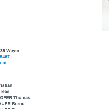
335 Weyer
5467
.at
istian
reas
OFER Thomas
UER Bernd